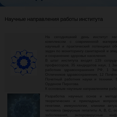
Научные направления работы института
На сегодняшний день институт явл
комплексом с современной материал
научный и практический потенциал о
задач по мониторингу санитарной и эпи
и сохранению здоровья населения.
В штат института входят 139 сотруд
профессоров, 35 кандидатов наук, 1 З
работник здравоохранения РФ, 1 За
Отличников здравоохранения, 12 Почёт
Почетный работник науки и техники, 
Орденом Пирогова.
К основным научным направлениям работ
Разработка научных основ и метод
теоретических и прикладных вопросо
генетики, иммунологии, клиники акт
человека (вирусные гепатиты А, В, С, 
заболевания, энтеровирусные и