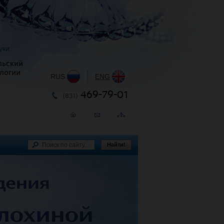
уки
льский
логии
RUS
|
ENG
469-79-01
(831)
Найти!