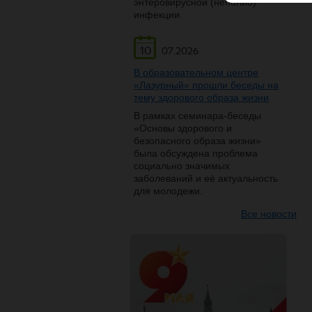
энтеровирусной (неполио)
инфекции.
10
07.2026
В образовательном центре
«Лазурный» прошли беседы на
тему здорового образа жизни
В рамках семинара-беседы
«Основы здорового и
безопасного образа жизни»
была обсуждена проблема
социально значимых
заболеваний и её актуальность
для молодежи.
Все новости