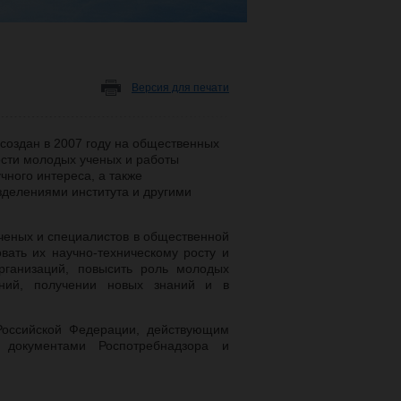
Версия для печати
создан в 2007 году на общественных
ости молодых ученых и работы
чного интереса, а также
делениями института и другими
ченых и специалистов в общественной
овать их научно-техническому росту и
рганизаций, повысить роль молодых
ний, получении новых знаний и в
 Российской Федерации, действующим
 документами Роспотребнадзора и