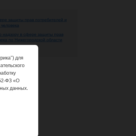
ере защиты прав потребителей и
 человека
 надзору в сфере защиты прав
века по Нижегородской области
рика") для
ательского
работку
52-ФЗ «О
ных данных.