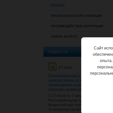
Контакты
ПРОФСОЮЗНАЯ ОРГАНИЗАЦИЯ
ПРОТИВОДЕЙСТВИЕ КОРРУПЦИИ
ЗАДАТЬ ВОПРОС
Сайт испо
Новости
обеспечен
опыта.
персона
28
07.2026
персональн
Роспотребнадзор открывает
горячую линию по вопросам
профилактики энтеровирусной
(неполио) инфекции
С 27 июля по 7 августа
Роспотребнадзор проведет
Всероссийскую горячую линию
по вопросам профилактики