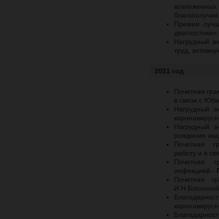
возложенных
благополучия
Премия луч
диагностики»
Нагрудный зн
труд, активн
2021 год
Почетная гра
в связи с Юб
Нагрудный з
коронавирусн
Нагрудный з
рождения ака
Почетная гр
работу и в с
Почетная гр
инфекцией -
Почетная гр
И.Н.Блохиной
Благодарно
коронавирусн
Благодарнос