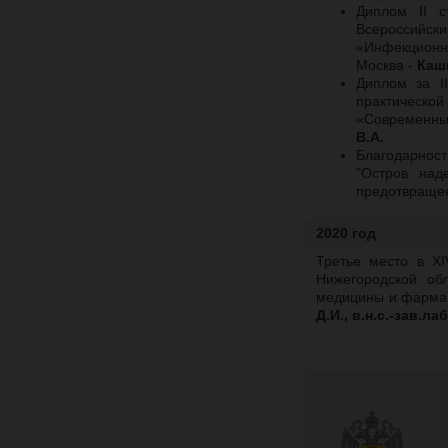
Диплом II с
Всероссийск
«Инфекционн
Москва -
Каш
Диплом за II
практическ
«Современные
В.А.
Благодарност
"Остров над
предотвращен
2020 год
Третье место в X
Нижегородской об
медицины и фармац
Д.И., в.н.с.-зав.ла