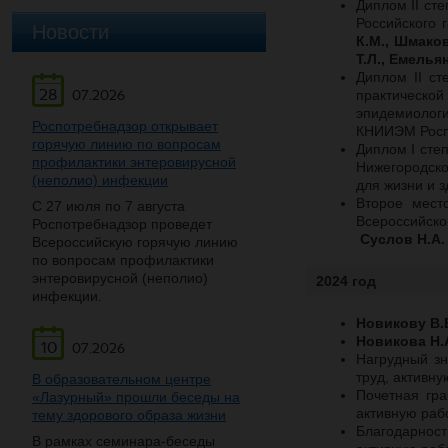
Диплом II ст
Российского 
Новости
К.М., Шмаков
Т.Л., Емелья
Диплом II ст
28
07.2026
практическ
эпидемиолог
Роспотребнадзор открывает
КНИИЭМ Росп
горячую линию по вопросам
Диплом I сте
профилактики энтеровирусной
Нижегородско
(неполио) инфекции
для жизни и з
Второе мест
С 27 июля по 7 августа
Всероссийско
Роспотребнадзор проведет
Суслов Н.А.
Всероссийскую горячую линию
по вопросам профилактики
энтеровирусной (неполио)
2024 год
инфекции.
Новикову В.
Новикова Н.
10
07.2026
Н
агрудный з
труд, активну
В образовательном центре
Почетная гра
«Лазурный» прошли беседы на
активную рабо
тему здорового образа жизни
Благодарнос
В рамках семинара-беседы