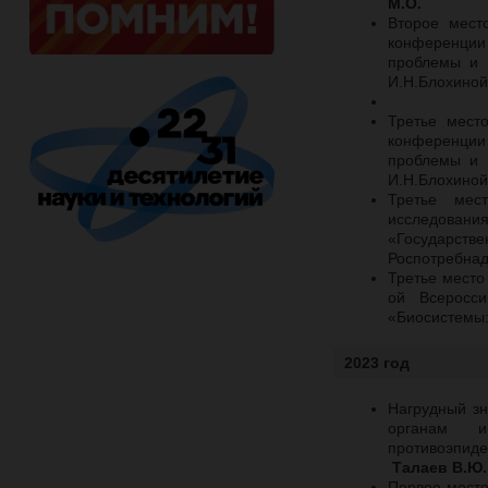
М.О.
Второе мест
конференции 
проблемы и 
И.Н.Блохино
Третье мест
конференции 
проблемы и 
И.Н.Блохино
Третье мес
исследования
«Государст
Роспотребна
Третье место
ой Всеросс
«Биосистемы:
2023 год
Нагрудный зн
органам и
противоэпиде
Талаев В.Ю.
Первое место