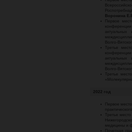
Всероссийск
Роспотребна
Воронина Е.
Первое мест
конференции
актуальных 
междисциплин
Волго-Вятско
Третье мест
конференции
актуальных 
междисциплин
Волго-Вятско
Третье мест
«Молекулярна
2022 год
Первое место
практическог
Третье место
Нижегородско
медицины и ф
Почетная гра