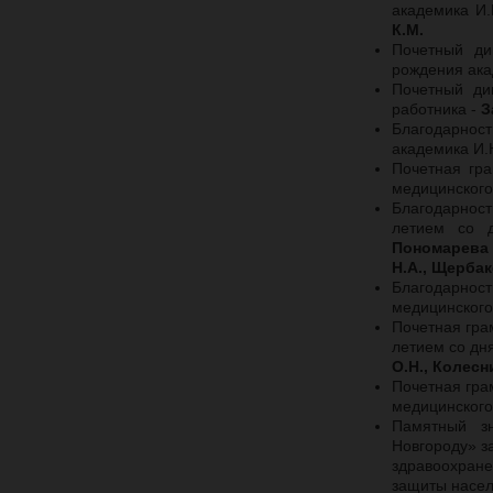
академика И
К.М.
Почетный ди
рождения ака
Почетный ди
работника -
З
Благодарност
академика И.
Почетная гра
медицинского
Благодарност
летием со 
Пономарева Н
Н.А., Щербак
Благодарност
медицинского
Почетная гра
летием со дн
О.Н., Колесн
Почетная гра
медицинского
Памятный з
Новгороду» з
здравоохран
защиты насел