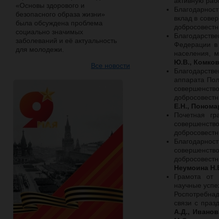
активную раб
«Основы здорового и
Благодарност
безопасного образа жизни»
вклад в сове
была обсуждена проблема
добросовестн
социально значимых
Благодарств
заболеваний и её актуальность
Федерации в
для молодежи.
населения, м
Ю.В., Комков
Все новости
Благодарстве
аппарата Пол
совершенств
добросовест
Е.Н., Понома
Почетная гр
совершенств
добросовестн
Благодарнос
совершенств
добросовес
Неумоина Н.В
Грамота от 
научные успе
Роспотребнад
связи с праз
А.Д., Иванов