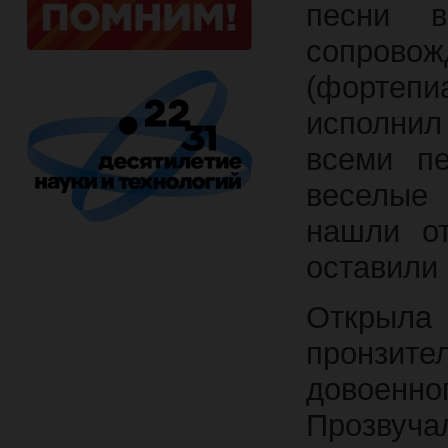
песни 
сопров
(фортеп
исполнил
всеми пе
веселые 
нашли от
оставили
Открыл
пронзите
довоен
Прозвуча