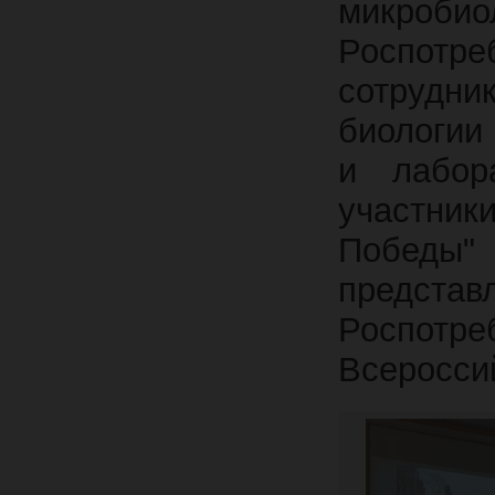
микробио
Роспотре
сотрудн
биологии 
и лабор
участники
Победы
предс
Роспотре
Всеросси