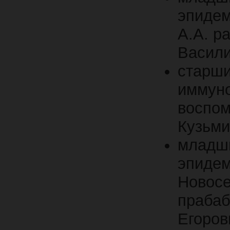
эпидем
А.А. р
Васили
стар
иммун
воспо
Кузьми
младш
эпид
Новос
прабаб
Егоров