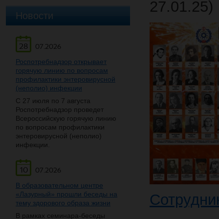
27.01.25)
Новости
28
07.2026
Роспотребнадзор открывает
горячую линию по вопросам
профилактики энтеровирусной
(неполио) инфекции
С 27 июля по 7 августа
Роспотребнадзор проведет
Всероссийскую горячую линию
по вопросам профилактики
энтеровирусной (неполио)
инфекции.
10
07.2026
В образовательном центре
«Лазурный» прошли беседы на
Сотрудник
тему здорового образа жизни
В рамках семинара-беседы