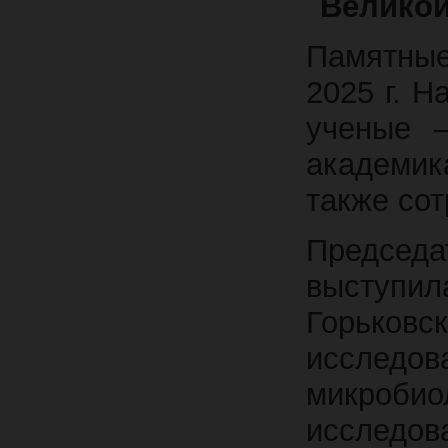
Великой
Памятные
2025 г. 
ученые
академик
также сот
Предсе
выступи
Горько
исследов
микробио
исследов