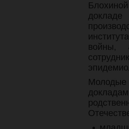
Блохиной
докладе
произво
институ
войны,
сотрудн
эпидемио
Молодые
доклад
родстве
Отечестве
младш