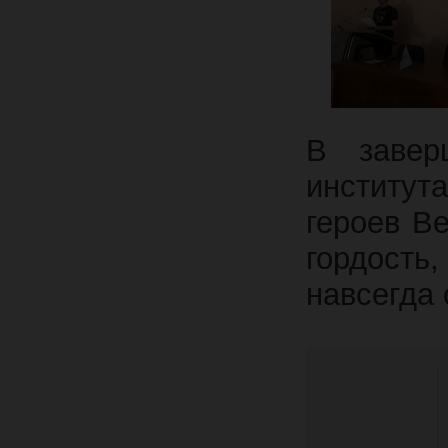
В завер
институт
героев В
гордость
навсегда 