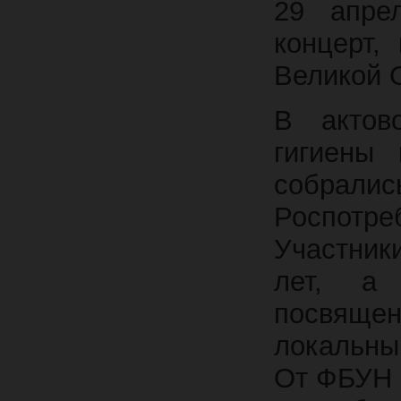
29 апре
концерт,
Великой 
В актов
гигиены 
собралис
Роспотр
Участник
лет, а 
посвящен
локальны
От ФБУН 