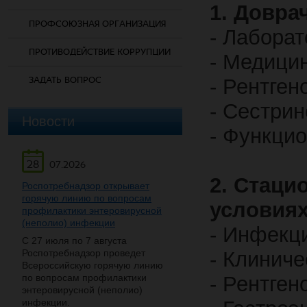
1. Довра
ПРОФСОЮЗНАЯ ОРГАНИЗАЦИЯ
- Лаборат
ПРОТИВОДЕЙСТВИЕ КОРРУПЦИИ
- Медицин
ЗАДАТЬ ВОПРОС
- Рентген
- Сестрин
Новости
- Функци
28
07.2026
2. Стаци
Роспотребнадзор открывает
горячую линию по вопросам
условиях
профилактики энтеровирусной
(неполио) инфекции
- Инфекц
С 27 июля по 7 августа
Роспотребнадзор проведет
- Клинич
Всероссийскую горячую линию
по вопросам профилактики
- Рентген
энтеровирусной (неполио)
инфекции.