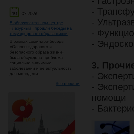
- Гастроэ
- Трансф
10
07.2026
- Ультраз
В образовательном центре
«Лазурный» прошли беседы на
- Функци
тему здорового образа жизни
- Эндоск
В рамках семинара-беседы
«Основы здорового и
безопасного образа жизни»
была обсуждена проблема
3. Прочи
социально значимых
заболеваний и её актуальность
- Экспер
для молодежи.
Все новости
- Эксперт
помощи
- Бактери