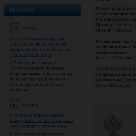
Новости
Форум профилакти
«Практические ас
и профилактики а
Приволжского феде
28
07.2026
Нижний Новгород
Роспотребнадзор открывает
IV гомельский меж
горячую линию по вопросам
«Инфекционные бо
профилактики энтеровирусной
иммунология»
(неполио) инфекции
Гомель, Республика
С 27 июля по 7 августа
Роспотребнадзор проведет
XVII Всероссийский
Всероссийскую горячую линию
«Инфекционные бо
по вопросам профилактики
диагностика, леч
энтеровирусной (неполио)
Санкт-Петербург
инфекции.
10
07.2026
В образовательном центре
«Лазурный» прошли беседы на
тему здорового образа жизни
В рамках семинара-беседы