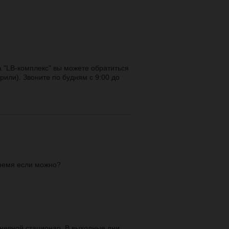
 "LB-комплекс" вы можете обратиться
или). Звоните по будням с 9:00 до
время если можно?
невной стационар. В выходные дни