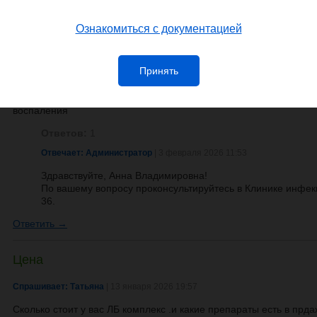
Лечение
Ознакомиться с документацией
Спрашивает: Анна Владимировна
| 3 февраля 2026 11:51
здравствуйте помогите пожалуйста дочь теряет зрения уже вто
Принять
микрохирургии глаз имени Федорова . в глазах образуется восп
можем найти проходили анализы ревматолога , делали мрт . ста
два раза был разрыв сетчатки поменяли хрусталик и опять восп
воспаления
Ответов:
1
Отвечает: Администратор
| 3 февраля 2026 11:53
Здравствуйте, Анна Владимировна!
По вашему вопросу проконсультируйтесь в Клинике инфекц
36.
Ответить →
Цена
Спрашивает: Татьяна
| 13 января 2026 19:57
Сколько стоит у вас ЛБ комплекс .и какие препараты есть в пр