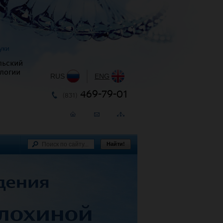
уки
льский
логии
RUS
|
ENG
469-79-01
(831)
Найти!