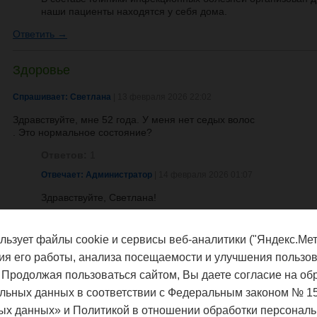
наши пациенты находятся у себя дома.
Ответить →
Здоровье
Спрашивает: Светлана
| 13 февраля 2026 22:02
Здравствуйте, мне 52 года. У меня нет седых волос
. Это нормальное состояние?
Ответов:
1
Отвечает: Администратор
| 14 февраля 2026 01:07
Здравствуйте, Светлана!
Это совершенно нормально! Отсутствие седых волос в 52 
наследственность”.
льзует файлы cookie и сервисы веб-аналитики ("Яндекс.Мет
Если отсутствие седины не сопровождается другими симп
ия его работы, анализа посещаемости и улучшения пользов
тахикардия, появления белых пятен на волосах), то Вам н
 Продолжая пользоваться сайтом, Вы даете согласие на об
Ответить →
льных данных в соответствии с Федеральным законом № 1
ых данных» и Политикой в отношении обработки персональ