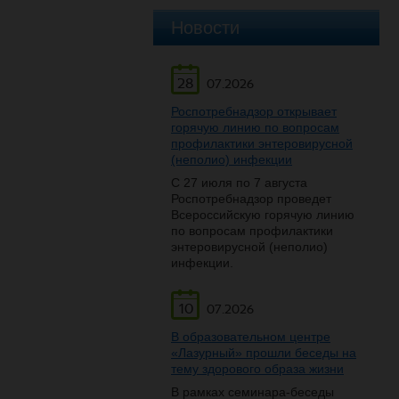
Новости
28
07.2026
Роспотребнадзор открывает
горячую линию по вопросам
профилактики энтеровирусной
(неполио) инфекции
С 27 июля по 7 августа
Роспотребнадзор проведет
Всероссийскую горячую линию
по вопросам профилактики
энтеровирусной (неполио)
инфекции.
10
07.2026
В образовательном центре
«Лазурный» прошли беседы на
тему здорового образа жизни
В рамках семинара-беседы