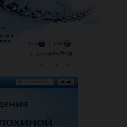
уки
льский
логии
RUS
|
ENG
469-79-01
(831)
Найти!