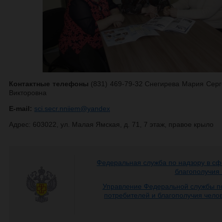
Контактные телефоны
(831) 469-79-32 Снегирева Мария Серг
Викторовна
E-mail:
sci.secr.nniiem@yandex
Адрес: 603022, ул. Малая Ямская, д. 71, 7 этаж, правое крыло
Федеральная служба по надзору в сф
благополучия
Управление Федеральной службы по
потребителей и благополучия чело