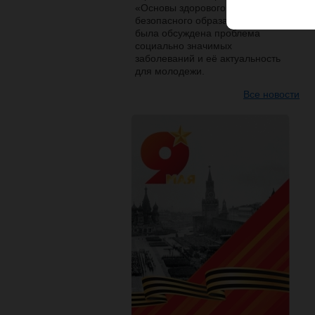
«Основы здорового и
безопасного образа жизни»
была обсуждена проблема
социально значимых
заболеваний и её актуальность
для молодежи.
Все новости