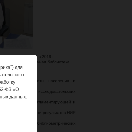
работы образован в 2019 г.
атентоведения и научная библиотека.
рика") для
ательского
пидемической защиты населения и
работку
решения.
52-ФЗ «О
ланирования научно-исследовательских
ных данных.
, нормативной, регламентирующей и
 институте.
е охраноспособности результатов НИР
включая анализ библиометрических