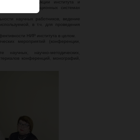
й, научной продукции института и
рственных информационных системах
ьности научных работников, ведение
используемой, в т.ч. для проведения
фективности НИР института в целом.
ческих мероприятий (конференции,
е научных, научно-методических,
териалов конференций, монографий,