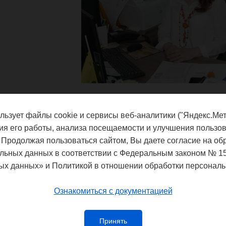
Отдел научного планирования и информационно-аналитической 
В состав отдела входят научно-аналитическая группа, сектор п
льзует файлы cookie и сервисы веб-аналитики ("Яндекс.Мет
Основные направления работы отдела:
ия его работы, анализа посещаемости и улучшения пользов
Анализ региональных проблем в области противоэ
 Продолжая пользоваться сайтом, Вы даете согласие на об
формирование стратегии деятельности института для их 
льных данных в соответствии с Федеральным законом № 1
Организация и проведение стратегического и текущего п
ых данных» и Политикой в отношении обработки персональ
работ в институте с учетом региональных приоритетов.
Формирование и ведение информационной, справочной
научно-методической базы данных по направлениям НИР в
Ознакомиться с документацией
Проведение экспертной и аналитической работы по оценк
и патентования инновационных разработок института.
Мониторинг публикационной активности института, 
показателей научной деятельности.
Принять