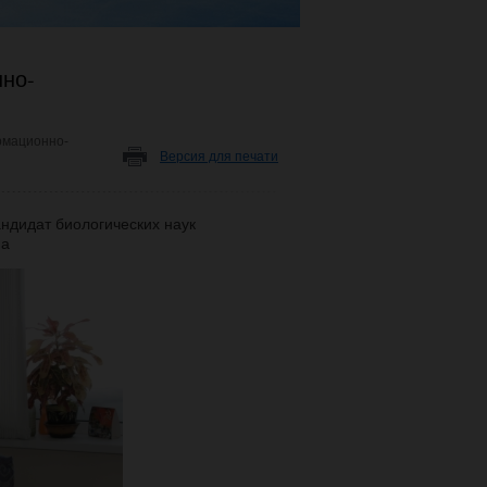
нно-
рмационно-
Версия для печати
андидат биологических наук
на