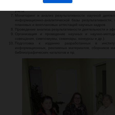
Проведение регистрации и депонирования публикаци
результатов интеллектуальной деятельности в госуда
учета.
Мониторинг и анализ результативности научной деятел
информационно-аналитической базы результативности, 
плановых и внеплановых аттестаций научных кадров.
Проведение анализа результативности деятельности и эф
Организация и проведение научных и научно-методи
совещания, симпозиумы, семинары, конкурсы и др.).
Подготовка к изданию разработанных в институт
информационных, рекламных материалов, сборников ма
библиографических каталогов и пр.