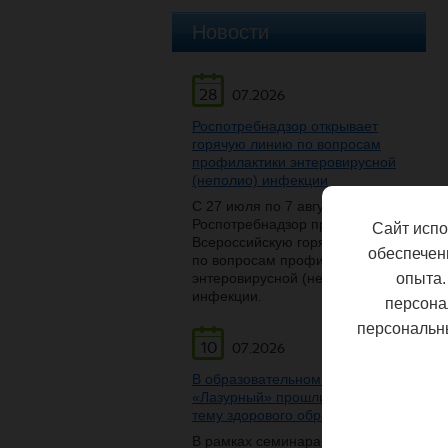
Новости
28
07.2026
Роспотребнадзор открывает
горячую линию по вопросам
профилактики энтеровирусной
(неполио) инфекции
С 27 июля по 7 августа
Роспотребнадзор проведет
Сайт испо
Всероссийскую горячую линию
обеспечен
по вопросам профилактики
энтеровирусной (неполио)
опыта.
инфекции.
персона
персональн
10
07.2026
В образовательном центре
«Лазурный» прошли беседы на
тему здорового образа жизни
В рамках семинара-беседы