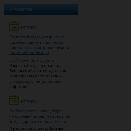
Новости
28
07.2026
Роспотребнадзор открывает
горячую линию по вопросам
профилактики энтеровирусной
(неполио) инфекции
С 27 июля по 7 августа
Роспотребнадзор проведет
Всероссийскую горячую линию
по вопросам профилактики
энтеровирусной (неполио)
инфекции.
10
07.2026
В образовательном центре
«Лазурный» прошли беседы на
тему здорового образа жизни
В рамках семинара-беседы