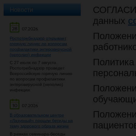
СОГЛАСИЕ
Новости
данных
с
28
07.2026
Положени
Роспотребнадзор открывает
горячую линию по вопросам
работник
профилактики энтеровирусной
(неполио) инфекции
Политика
С 27 июля по 7 августа
Роспотребнадзор проведет
персонал
Всероссийскую горячую линию
по вопросам профилактики
энтеровирусной (неполио)
Положени
инфекции.
обучающ
10
07.2026
Положени
В образовательном центре
«Лазурный» прошли беседы на
пациенто
тему здорового образа жизни
В рамках семинара-беседы