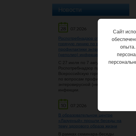
Новости
28
07.2026
Сайт испо
Роспотребнадзор открывает
обеспечен
горячую линию по вопросам
опыта.
профилактики энтеровирусной
персона
(неполио) инфекции
персональн
С 27 июля по 7 августа
Роспотребнадзор проведет
Всероссийскую горячую линию
по вопросам профилактики
энтеровирусной (неполио)
инфекции.
10
07.2026
В образовательном центре
«Лазурный» прошли беседы на
тему здорового образа жизни
В рамках семинара-беседы