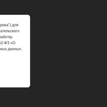
рика") для
ательского
работку
52-ФЗ «О
ных данных.