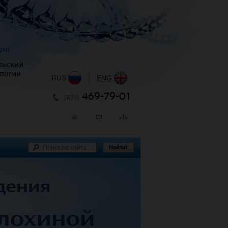
уки
льский
логии
RUS
|
ENG
469-79-01
(831)
Найти!