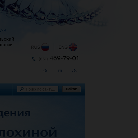
уки
льский
логии
RUS
|
ENG
469-79-01
(831)
Найти!