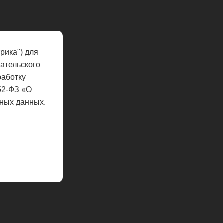
рика") для
ательского
работку
52-ФЗ «О
ных данных.