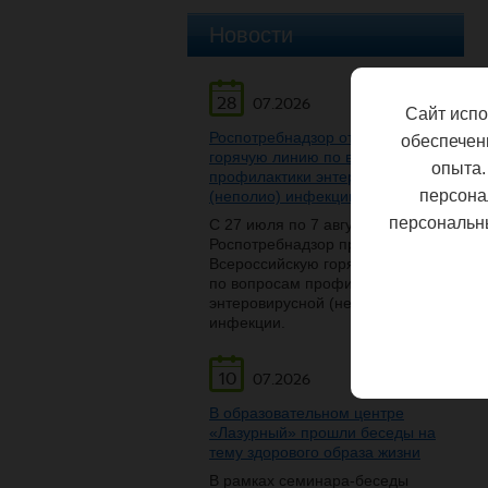
Новости
28
07.2026
Сайт испо
Роспотребнадзор открывает
обеспечен
горячую линию по вопросам
опыта.
профилактики энтеровирусной
персона
(неполио) инфекции
персональн
С 27 июля по 7 августа
Роспотребнадзор проведет
Всероссийскую горячую линию
по вопросам профилактики
энтеровирусной (неполио)
инфекции.
10
07.2026
В образовательном центре
«Лазурный» прошли беседы на
тему здорового образа жизни
В рамках семинара-беседы