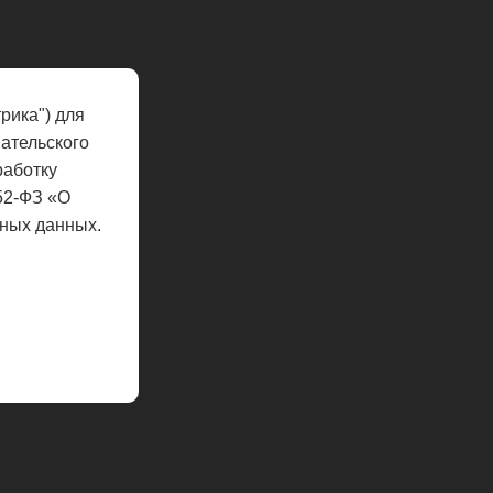
рика") для
ательского
работку
52-ФЗ «О
ных данных.