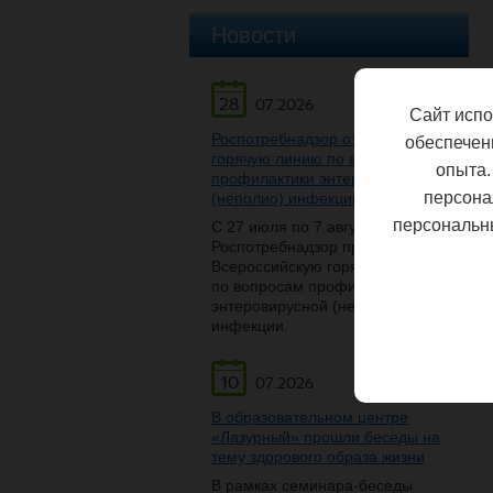
Новости
28
07.2026
Сайт испо
Роспотребнадзор открывает
обеспечен
горячую линию по вопросам
опыта.
профилактики энтеровирусной
персона
(неполио) инфекции
персональн
С 27 июля по 7 августа
Роспотребнадзор проведет
Всероссийскую горячую линию
по вопросам профилактики
энтеровирусной (неполио)
инфекции.
10
07.2026
В образовательном центре
«Лазурный» прошли беседы на
тему здорового образа жизни
В рамках семинара-беседы