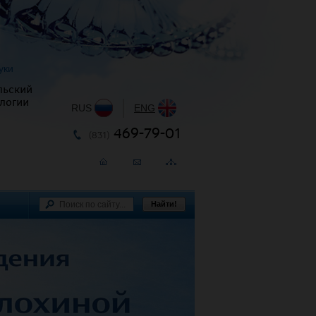
уки
льский
логии
RUS
|
ENG
469-79-01
(831)
Найти!