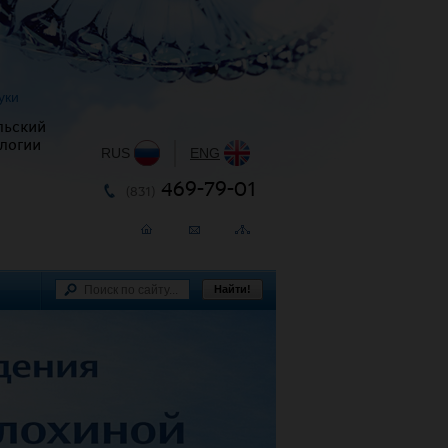
уки
льский
логии
RUS
|
ENG
469-79-01
(831)
Найти!