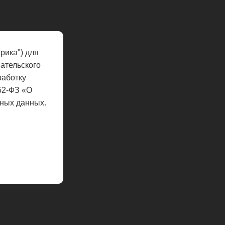
рика") для
ательского
работку
52-ФЗ «О
ных данных.