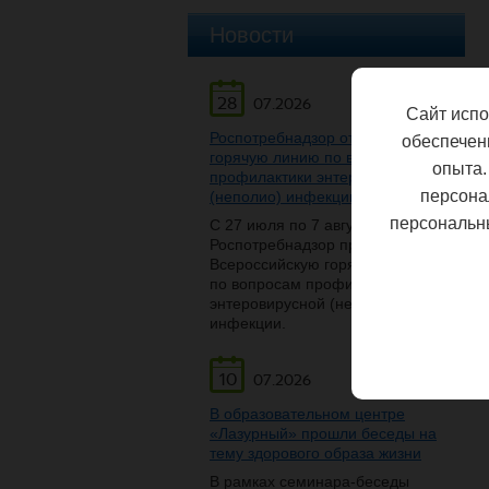
Новости
28
07.2026
Сайт испо
Роспотребнадзор открывает
обеспечен
горячую линию по вопросам
опыта.
профилактики энтеровирусной
персона
(неполио) инфекции
персональн
С 27 июля по 7 августа
Роспотребнадзор проведет
Всероссийскую горячую линию
по вопросам профилактики
энтеровирусной (неполио)
инфекции.
10
07.2026
В образовательном центре
«Лазурный» прошли беседы на
тему здорового образа жизни
В рамках семинара-беседы