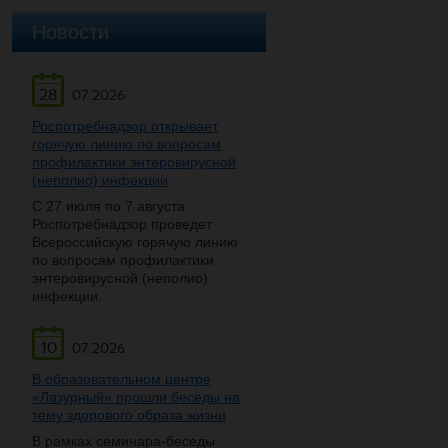
Новости
28
07.2026
Роспотребнадзор открывает
горячую линию по вопросам
профилактики энтеровирусной
(неполио) инфекции
С 27 июля по 7 августа
Роспотребнадзор проведет
Всероссийскую горячую линию
по вопросам профилактики
энтеровирусной (неполио)
инфекции.
10
07.2026
В образовательном центре
«Лазурный» прошли беседы на
тему здорового образа жизни
В рамках семинара-беседы