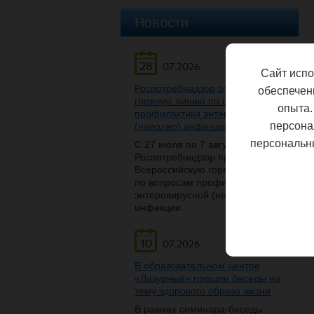
Новости
28
07.2026
Сайт испо
Роспотребнадзор открывает
обеспечен
горячую линию по вопросам
опыта.
профилактики энтеровирусной
персона
(неполио) инфекции
персональн
С 27 июля по 7 августа
Роспотребнадзор проведет
Всероссийскую горячую линию
по вопросам профилактики
энтеровирусной (неполио)
инфекции.
10
07.2026
В образовательном центре
«Лазурный» прошли беседы на
тему здорового образа жизни
В рамках семинара-беседы