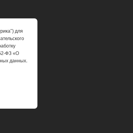
рика") для
ательского
работку
52-ФЗ «О
ных данных.