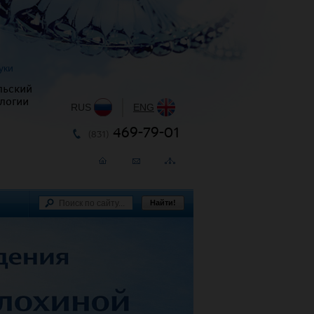
уки
льский
логии
RUS
|
ENG
469-79-01
(831)
Найти!