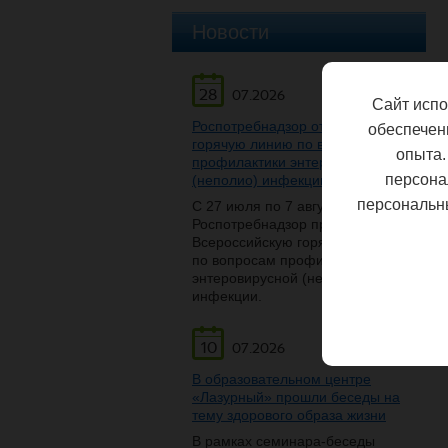
Новости
28
07.2026
Сайт испо
Роспотребнадзор открывает
обеспечен
горячую линию по вопросам
опыта.
профилактики энтеровирусной
персона
(неполио) инфекции
персональн
С 27 июля по 7 августа
Роспотребнадзор проведет
Всероссийскую горячую линию
по вопросам профилактики
энтеровирусной (неполио)
инфекции.
10
07.2026
В образовательном центре
«Лазурный» прошли беседы на
тему здорового образа жизни
В рамках семинара-беседы