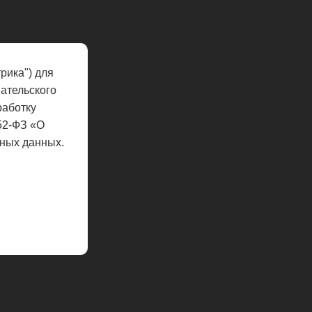
рика") для
ательского
работку
52-ФЗ «О
ных данных.