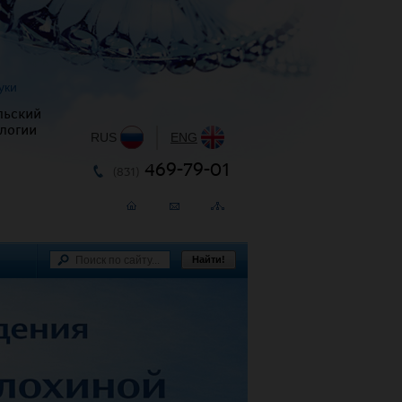
уки
льский
логии
RUS
|
ENG
469-79-01
(831)
Найти!