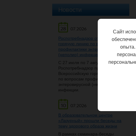
Новости
28
07.2026
Сайт испо
Роспотребнадзор открывает
обеспечен
горячую линию по вопросам
опыта.
профилактики энтеровирусной
персона
(неполио) инфекции
персональн
С 27 июля по 7 августа
Роспотребнадзор проведет
Всероссийскую горячую линию
по вопросам профилактики
энтеровирусной (неполио)
инфекции.
10
07.2026
В образовательном центре
«Лазурный» прошли беседы на
тему здорового образа жизни
В рамках семинара-беседы