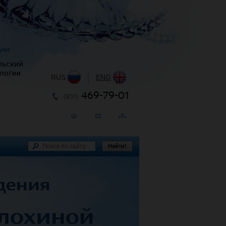
уки
льский
логии
RUS
|
ENG
469-79-01
(831)
Найти!