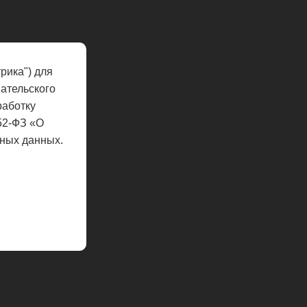
рика") для
ательского
работку
52-ФЗ «О
ных данных.