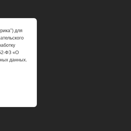
рика") для
ательского
работку
52-ФЗ «О
ных данных.