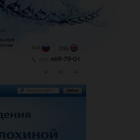
уки
льский
логии
RUS
|
ENG
469-79-01
(831)
Найти!