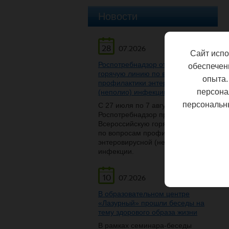
Новости
28
07.2026
Сайт испо
Роспотребнадзор открывает
обеспечен
горячую линию по вопросам
опыта.
профилактики энтеровирусной
персона
(неполио) инфекции
персональн
С 27 июля по 7 августа
Роспотребнадзор проведет
Всероссийскую горячую линию
по вопросам профилактики
энтеровирусной (неполио)
инфекции.
10
07.2026
В образовательном центре
«Лазурный» прошли беседы на
тему здорового образа жизни
В рамках семинара-беседы