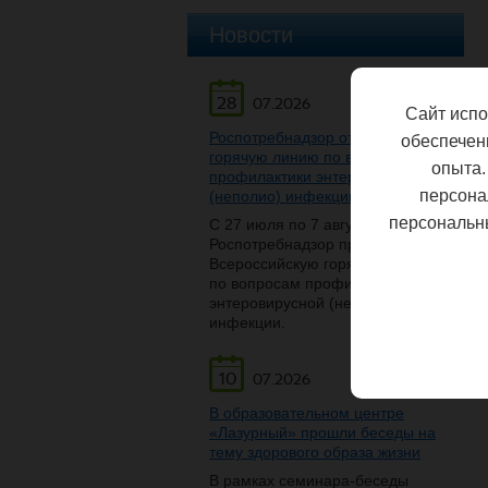
Новости
28
07.2026
Сайт испо
Роспотребнадзор открывает
обеспечен
горячую линию по вопросам
опыта.
профилактики энтеровирусной
персона
(неполио) инфекции
персональн
С 27 июля по 7 августа
Роспотребнадзор проведет
Всероссийскую горячую линию
по вопросам профилактики
энтеровирусной (неполио)
инфекции.
10
07.2026
В образовательном центре
«Лазурный» прошли беседы на
тему здорового образа жизни
В рамках семинара-беседы