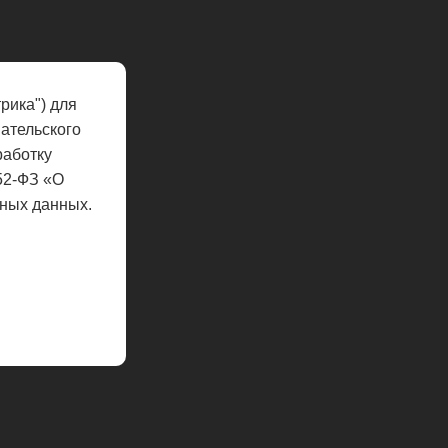
рика") для
ательского
работку
52-ФЗ «О
ных данных.