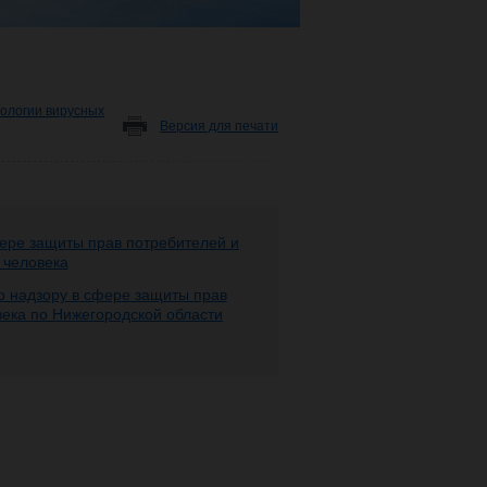
ологии вирусных
Версия для печати
ере защиты прав потребителей и
 человека
 надзору в сфере защиты прав
века по Нижегородской области