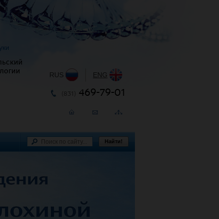
уки
льский
логии
RUS
|
ENG
469-79-01
(831)
Найти!