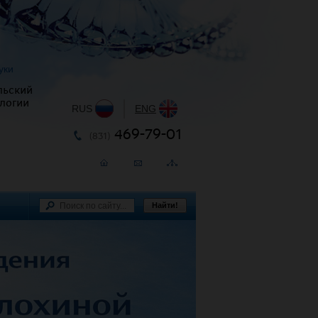
уки
льский
логии
RUS
|
ENG
469-79-01
(831)
Найти!