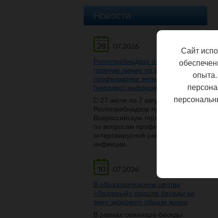
Новости
28
07.2026
Сайт испо
Роспотребнадзор открывает
обеспечен
горячую линию по вопросам
опыта.
профилактики энтеровирусной
персона
(неполио) инфекции
персональн
С 27 июля по 7 августа
Роспотребнадзор проведет
Всероссийскую горячую линию
по вопросам профилактики
энтеровирусной (неполио)
инфекции.
10
07.2026
В образовательном центре
«Лазурный» прошли беседы на
тему здорового образа жизни
В рамках семинара-беседы