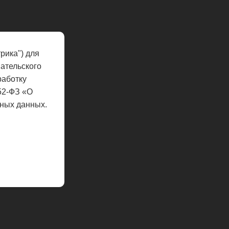
рика") для
ательского
работку
52-ФЗ «О
ных данных.