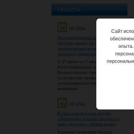
Новости
28
07.2026
Сайт испо
Роспотребнадзор открывает
обеспечен
горячую линию по вопросам
опыта.
профилактики энтеровирусной
персона
(неполио) инфекции
персональн
С 27 июля по 7 августа
Роспотребнадзор проведет
Всероссийскую горячую линию
по вопросам профилактики
энтеровирусной (неполио)
инфекции.
10
07.2026
В образовательном центре
«Лазурный» прошли беседы на
тему здорового образа жизни
В рамках семинара-беседы