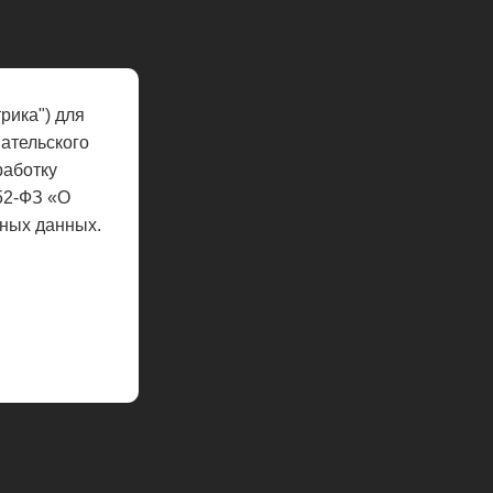
рика") для
ательского
работку
52-ФЗ «О
ных данных.