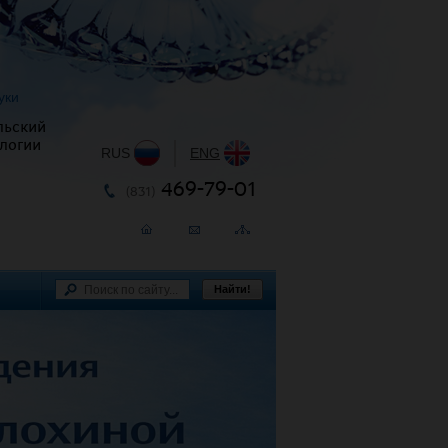
уки
льский
логии
RUS
|
ENG
469-79-01
(831)
Найти!