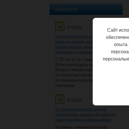
Новости
28
07.2026
Сайт испо
Роспотребнадзор открывает
обеспечен
горячую линию по вопросам
опыта.
профилактики энтеровирусной
персона
(неполио) инфекции
персональн
С 27 июля по 7 августа
Роспотребнадзор проведет
Всероссийскую горячую линию
по вопросам профилактики
энтеровирусной (неполио)
инфекции.
10
07.2026
В образовательном центре
«Лазурный» прошли беседы на
тему здорового образа жизни
В рамках семинара-беседы