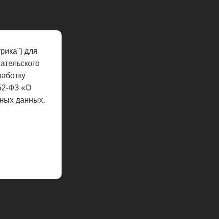
рика") для
ательского
работку
52-ФЗ «О
ных данных.