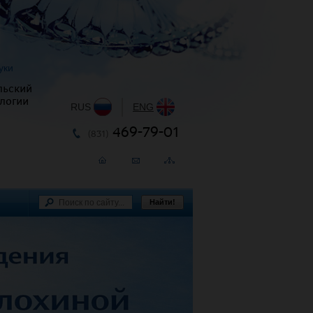
уки
льский
логии
RUS
|
ENG
469-79-01
(831)
Найти!