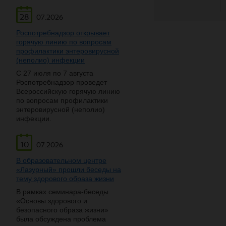
28
07.2026
Роспотребнадзор открывает
горячую линию по вопросам
профилактики энтеровирусной
(неполио) инфекции
С 27 июля по 7 августа
Роспотребнадзор проведет
Всероссийскую горячую линию
по вопросам профилактики
энтеровирусной (неполио)
инфекции.
10
07.2026
В образовательном центре
«Лазурный» прошли беседы на
тему здорового образа жизни
В рамках семинара-беседы
«Основы здорового и
безопасного образа жизни»
была обсуждена проблема