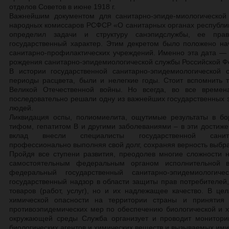
отделов Советов в июне 1918 г.
Важнейшим документом для санитарно-эпиде-миологической
народных комиссаров РСФСР «О санитарных органах республики
определил задачи и структуру санэпидслужбы, ее пра
государственный характер. Этим декретом было положено н
санитарно-профилактических учреждений. Именно эта дата — 
рождения санитарно-эпидемиологической службы Российской Ф
В истории государственной санитарно-эпидемиологической
периоды расцвета, были и нелегкие годы. Стоит вспомнить 
Великой Отечественной войны. Но всегда, во все времен
последовательно решали одну из важнейших государственных 
людей.
Ликвидация оспы, полиомиелита, ощутимые результаты в б
тифом, гепатитом В и другими заболеваниями – в эти дости
вклад внесли специалисты государственной санитар
профессионально выполняя свой долг, сохраняя верность выбр
Пройдя все ступени развития, преодолев многие сложности н
самостоятельным федеральным органом исполнительной в
федеральный государственный санитарно-эпидемиологи
государственный надзор в области защиты прав потребителей,
товаров (работ, услуг), но и их надлежащее качество. В це
химической опасности на территории страны и принятия 
противоэпидемических мер по обеспечению биологической и х
окружающей среды Служба организует и проводит монитори
биологических агентов и химических веществ и вызываемых ими