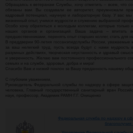
Обращаясь к ветеранам Службы, хочу отметить – всем, что с
обязаны вам. Вы создавали ее авторитет, преумножали пра
кадровый потенциал, научную и лабораторную базу. У вас м
жизненный опыт, учимся мудрости и служению выбранной проф
Особо хочу обратиться к молодым коллегам, которые только 
наших органов и организаций. Ваша задача – впитать в
предшественниками, перенять опыт старших коллег, стать для н
В преддверии 90-летия госсанэпидслужбы России, уважаемые к
за ваш нелегкий труд, пусть всегда будут с нами мудрость 
разумных действиях, творческая неустанность и здравый смысл
и уверенность. Желаю вам постоянного профессионального со
семьях и на службе, здоровья, добра и мира!
Спасибо Вам и низкий поклон за Вашу преданность нашему общ
С глубоким уважением,
Руководитель Федеральной службы по надзору в сфере защит
человека, Главный государственный санитарный врач Россий
наук, профессор, Академик РАМН Г.Г. Онищенко
Федеральная служба по надзору в сф
благополучия
Управление Федеральной службы по