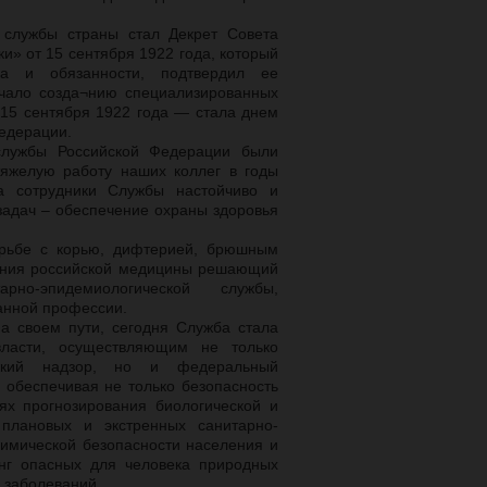
 службы страны стал Декрет Совета
» от 15 сентября 1922 года, который
ва и обязанности, подтвердил ее
ачало созда¬нию специализированных
15 сентября 1922 года — стала днем
едерации.
 службы Российской Федерации были
тяжелую работу наших коллег в годы
а сотрудники Службы настойчиво и
задач – обеспечение охраны здоровья
орьбе с корью, дифтерией, брюшным
жения российской медицины решающий
но-эпидемиологической службы,
анной профессии.
а своем пути, сегодня Служба стала
ласти, осуществляющим не только
ческий надзор, но и федеральный
 обеспечивая не только безопасность
лях прогнозирования биологической и
плановых и экстренных санитарно-
имической безопасности населения и
нг опасных для человека природных
 заболеваний.