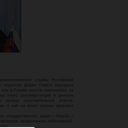
демиологической службы Российской
ыл подписан Декрет Совета народных
 пор в Службе многое изменилось: из
рез этапы санэпидстанций и центров
о органа исполнительной власти,
ии, в ней на благо охраны здоровья
х государственных задач – борьба с
нфликтов, профилактика заболеваний,
ения.