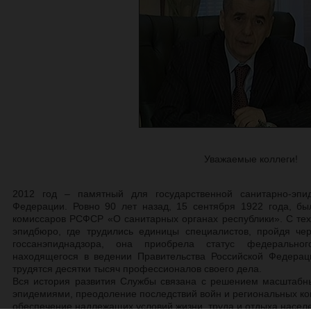
Уважаемые коллеги!
2012 год – памятный для государственной санитарно-эпи
Федерации. Ровно 90 лет назад, 15 сентября 1922 года, б
комиссаров РСФСР «О санитарных органах республики». С тех
эпидбюро, где трудились единицы специалистов, пройдя че
госсанэпиднадзора, она приобрела статус федеральног
находящегося в ведении Правительства Российской Федерац
трудятся десятки тысяч профессионалов своего дела.
Вся история развития Службы связана с решением масштабны
эпидемиями, преодоление последствий войн и региональных ко
обеспечение надлежащих условий жизни, труда и отдыха насел