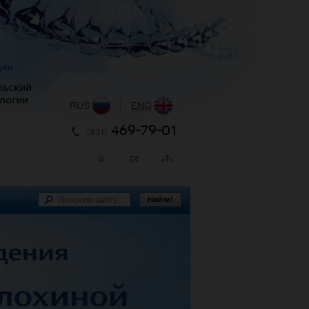
уки
льский
логии
RUS
|
ENG
469-79-01
(831)
Найти!