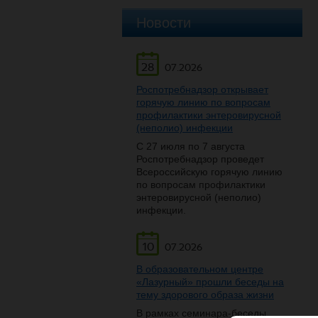
Новости
28
07.2026
Роспотребнадзор открывает
горячую линию по вопросам
профилактики энтеровирусной
(неполио) инфекции
С 27 июля по 7 августа
Роспотребнадзор проведет
Всероссийскую горячую линию
по вопросам профилактики
энтеровирусной (неполио)
инфекции.
10
07.2026
В образовательном центре
«Лазурный» прошли беседы на
тему здорового образа жизни
В рамках семинара-беседы