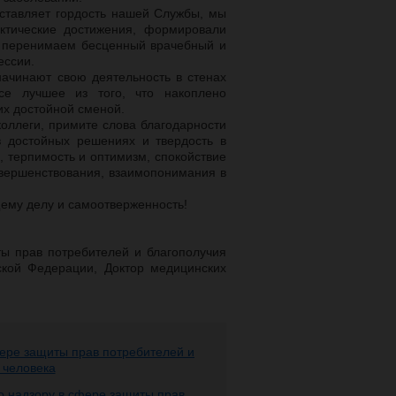
оставляет гордость нашей Службы, мы
ктические достижения, формировали
ы перенимаем бесценный врачебный и
ессии.
начинают свою деятельность в стенах
се лучшее из того, что накоплено
их достойной сменой.
оллеги, примите слова благодарности
в достойных решениях и твердость в
, терпимость и оптимизм, спокойствие
вершенствования, взаимопонимания в
ему делу и самоотверженность!
ы прав потребителей и благополучия
ской Федерации, Доктор медицинских
ере защиты прав потребителей и
 человека
 надзору в сфере защиты прав