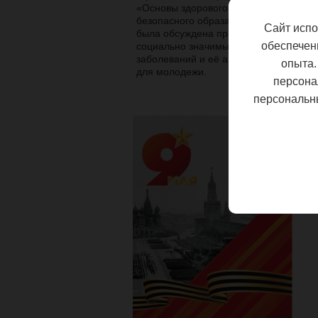
«Основы здорового и
безопасного образа жизни»
Сайт испо
была обсуждена проблема
обеспечен
социально значимых
заболеваний и её актуальность
опыта.
для молодежи.
персона
Все новости
персональн