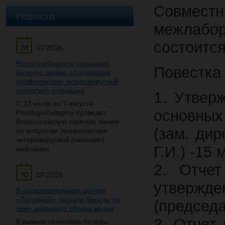
Совместн
Новости
межлабо
состоится
28
07.2026
Роспотребнадзор открывает
Повестка
горячую линию по вопросам
профилактики энтеровирусной
(неполио) инфекции
1. Утвер
С 27 июля по 7 августа
основных
Роспотребнадзор проведет
Всероссийскую горячую линию
(зам. дир
по вопросам профилактики
энтеровирусной (неполио)
Г.И.) -15 
инфекции.
2. Отче
10
07.2026
утвержде
В образовательном центре
«Лазурный» прошли беседы на
(председ
тему здорового образа жизни
3. Отчет
В рамках семинара-беседы