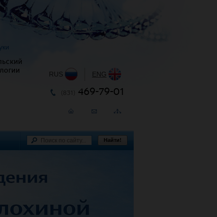
уки
льский
логии
RUS
|
ENG
469-79-01
(831)
Найти!