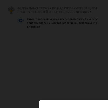
ФЕДЕРАЛЬНАЯ СЛУЖБА ПО НАДЗОРУ В СФЕРЕ ЗАЩИТЫ
ПРАВ ПОТРЕБИТЕЛЕЙ И БЛАГОПОЛУЧИЯ ЧЕЛОВЕКА
Нижегородский научно-исследовательский институт
эпидемиологии и микробиологии им. академика И.Н.
Блохиной