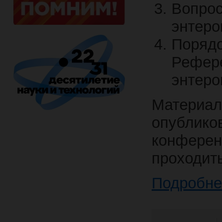
Вопро
энтеро
Поряд
Рефер
энтеро
Материа
опублик
конферен
проходит
Подробне