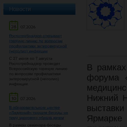
Новости
28
07.2026
Роспотребнадзор открывает
горячую линию по вопросам
профилактики энтеровирусной
(неполио) инфекции
С 27 июля по 7 августа
Роспотребнадзор проведет
В рамках
Всероссийскую горячую линию
по вопросам профилактики
форума «
энтеровирусной (неполио)
инфекции.
медицин
Нижний Н
10
07.2026
выставк
В образовательном центре
«Лазурный» прошли беседы на
Ярмарк
тему здорового образа жизни
В рамках семинара-беседы