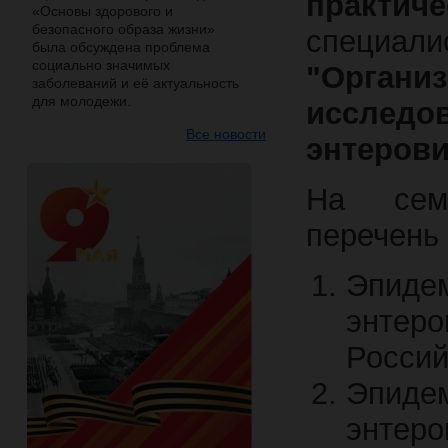
практи
«Основы здорового и
безопасного образа жизни»
специали
была обсуждена проблема
социально значимых
"Органи
заболеваний и её актуальность
для молодежи.
иссле
Все новости
энтерови
На семи
перечень 
Эпид
энтер
Россий
Эпид
энтеро