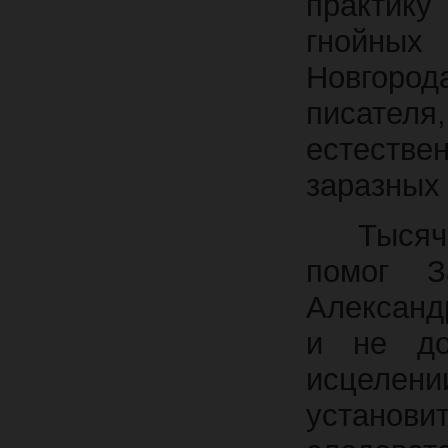
практику
гнойных
Новгород
писате
естестве
заразных 
Тысячи 
помог З
Александ
и не до
исцелени
устано