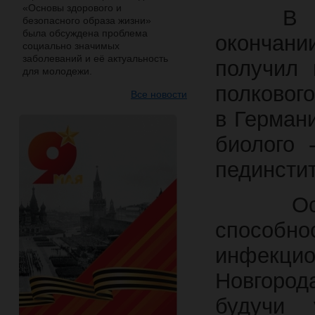
«Основы здорового и
В 1955
безопасного образа жизни»
была обсуждена проблема
окончан
социально значимых
заболеваний и её актуальность
получил 
для молодежи.
полкового
Все новости
в Герман
биолого 
пединстит
Основн
способно
инфекцио
Новгоро
будучи 