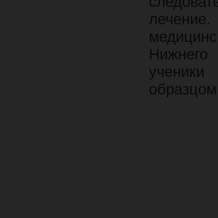
следова
лечение
медицинс
Нижнего
ученик
образцом
В
Докто