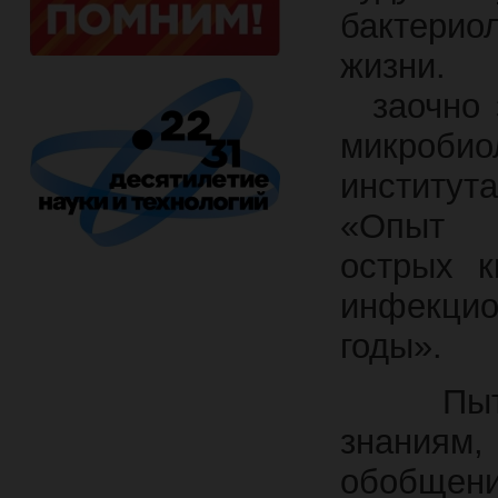
бактерио
жизни. 
заочно з
микробио
институт
«Опыт б
острых 
инфекцио
годы».
Пытлив
знаниям,
обобщен