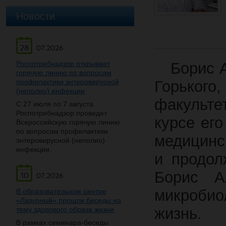
Новости
28
07.2026
Роспотребнадзор открывает
Борис Ал
горячую линию по вопросам
профилактики энтеровирусной
Горького
(неполио) инфекции
факульте
С 27 июля по 7 августа
Роспотребнадзор проведет
курсе ег
Всероссийскую горячую линию
по вопросам профилактики
медицинс
энтеровирусной (неполио)
инфекции.
и продол
Борис А
10
07.2026
микроби
В образовательном центре
«Лазурный» прошли беседы на
жизнь.
тему здорового образа жизни
В рамках семинара-беседы