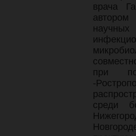
врача Га
автором
научных
инфек
микробио
совместн
при по
-Рост
распрост
среди б
Нижегоро
Новгоро