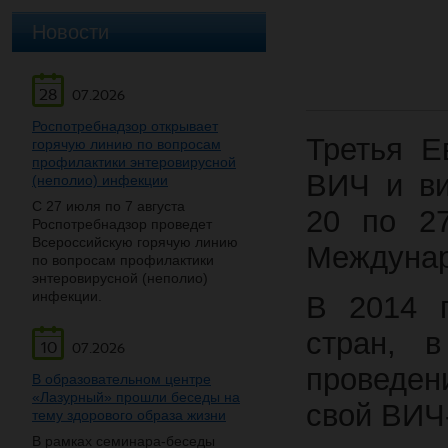
Новости
28
07.2026
Роспотребнадзор открывает
Третья Е
горячую линию по вопросам
профилактики энтеровирусной
ВИЧ и ви
(неполио) инфекции
С 27 июля по 7 августа
20 по 27
Роспотребнадзор проведет
Всероссийскую горячую линию
Междунар
по вопросам профилактики
энтеровирусной (неполио)
инфекции.
В 2014 г
стран, в
10
07.2026
проведе
В образовательном центре
«Лазурный» прошли беседы на
свой ВИЧ-
тему здорового образа жизни
В рамках семинара-беседы