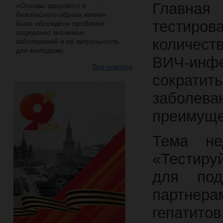
Главна
«Основы здорового и
безопасного образа жизни»
тестиров
была обсуждена проблема
социально значимых
количест
заболеваний и её актуальность
для молодежи.
ВИЧ-инф
Все новости
сократ
заболев
преимуще
Тема не
«Тестиру
для под
партнер
гепатитов