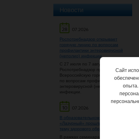
Новости
28
07.2026
Роспотребнадзор открывает
горячую линию по вопросам
профилактики энтеровирусной
(неполио) инфекции
С 27 июля по 7 августа
Роспотребнадзор проведет
Сайт испо
Всероссийскую горячую линию
обеспечен
по вопросам профилактики
опыта.
энтеровирусной (неполио)
инфекции.
персона
персональн
10
07.2026
В образовательном центре
«Лазурный» прошли беседы на
тему здорового образа жизни
В рамках семинара-беседы