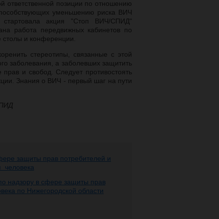
й ответственной позиции по отношению
 способствующих уменьшению риска ВИЧ
 стартовала акция "Стоп ВИЧ/СПИД"
вана работа передвижных кабинетов по
е столы и конференции.
ренить стереотипы, связанные с этой
ого заболевания, а заболевших защитить
 прав и свобод. Следует противостоять
и. Знания о ВИЧ - первый шаг на пути
СПИД
фере защиты прав потребителей и
я человека
о надзору в сфере защиты прав
овека по Нижегородской области