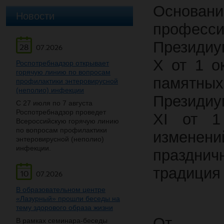
Основа
Новости
професси
Президиу
28
07.2026
Х от 1 о
Роспотребнадзор открывает
горячую линию по вопросам
памятн
профилактики энтеровирусной
(неполио) инфекции
Президиу
С 27 июля по 7 августа
Роспотребнадзор проведет
XI от 1
Всероссийскую горячую линию
по вопросам профилактики
изменен
энтеровирусной (неполио)
инфекции.
праздни
традиция 
10
07.2026
В образовательном центре
«Лазурный» прошли беседы на
тему здорового образа жизни
От в
В рамках семинара-беседы