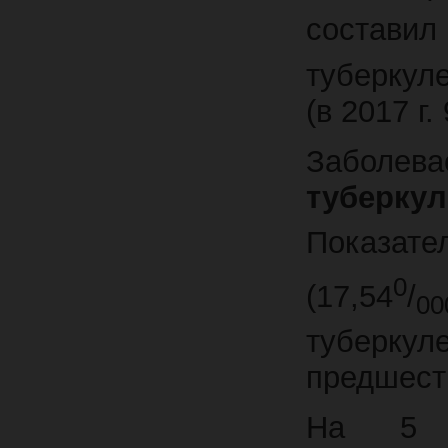
состави
туберкул
(в 2017 г.
Заболев
туберкул
Показате
0
(17,54
/
00
туберку
предшест
На 5 т