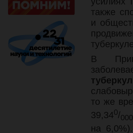
усилиях 
также сп
и общест
продви
туберкуле
В Прив
заболев
туберк
слабовыр
то же вре
0
39,34
/
00
на 6,0%)