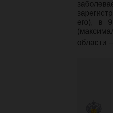
забол
зарегист
его), в 
(максим
области –