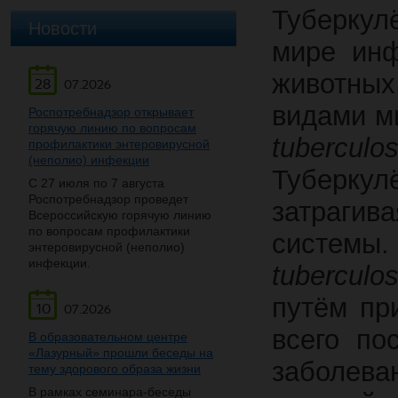
Туберку
Новости
мире
инф
животн
28
07.2026
видами
м
Роспотребнадзор открывает
горячую линию по вопросам
tubercul
профилактики энтеровирусной
(неполио) инфекции
Туберку
С 27 июля по 7 августа
Роспотребнадзор проведет
затра
Всероссийскую горячую линию
по вопросам профилактики
си
энтеровирусной (неполио)
инфекции.
tuberculos
путём пр
10
07.2026
всего по
В образовательном центре
«Лазурный» прошли беседы на
заболев
тему здорового образа жизни
В рамках семинара-беседы