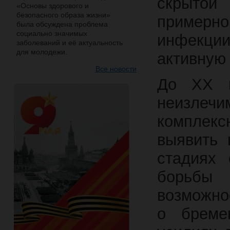
скрытой 
«Основы здорового и
безопасного образа жизни»
примерно
была обсуждена проблема
социально значимых
инфекци
заболеваний и её актуальность
для молодежи.
активную
Все новости
До XX в
неизлечи
комплек
выявить 
стадиях 
борьбы
возможно
о бреме