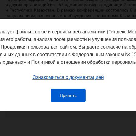
и других организаций из 57 административных единиц и 2 горо
и Республики Казахстан. В рамках конференции состоялись 6
направлениям, заявленным к обсуждению, на которых были 
было представлено в формате постерной сессии.
мультидисциплинарный характер, что нашло отражение в темат
льзует файлы cookie и сервисы веб-аналитики ("Яндекс.Мет
Участники отметили научно-практическую значимость и
ия его работы, анализа посещаемости и улучшения пользов
конференции материалов, высокий уровень профессионализма 
 Продолжая пользоваться сайтом, Вы даете согласие на об
организацию конференции.
льных данных в соответствии с Федеральным законом № 1
Материалы конференции представлены
на странице события
.
ых данных» и Политикой в отношении обработки персональ
Ознакомиться с документацией
Федеральная служба по надзору в сф
благополучия
Управление Федеральной службы по
Принять
потребителей и благополучия чело