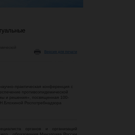
ктуальные
емической
Версия для печати
научно-практическая конференция с
еспечение противоэпидемической
мы и решения», посвященная 100-
Н.Блохиной Роспотребнадзора
циалиста органов и организаций
сшего образования Минздрава России