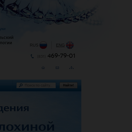
уки
льский
логии
RUS
|
ENG
469-79-01
(831)
Найти!