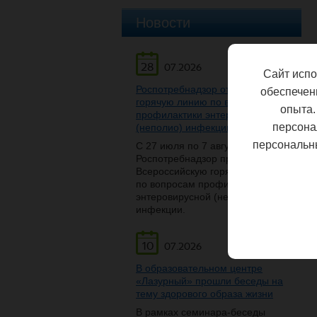
Новости
28
07.2026
Сайт испо
Роспотребнадзор открывает
обеспечен
горячую линию по вопросам
опыта.
профилактики энтеровирусной
персона
(неполио) инфекции
персональн
С 27 июля по 7 августа
Роспотребнадзор проведет
Всероссийскую горячую линию
по вопросам профилактики
энтеровирусной (неполио)
инфекции.
10
07.2026
В образовательном центре
«Лазурный» прошли беседы на
тему здорового образа жизни
В рамках семинара-беседы