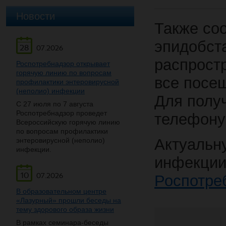
Новости
Также со
эпидобст
28
07.2026
распрост
Роспотребнадзор открывает
горячую линию по вопросам
все посещ
профилактики энтеровирусной
(неполио) инфекции
Для полу
С 27 июля по 7 августа
Роспотребнадзор проведет
телефону:
Всероссийскую горячую линию
по вопросам профилактики
Актуаль
энтеровирусной (неполио)
инфекции.
инфекц
10
07.2026
Роспотре
В образовательном центре
«Лазурный» прошли беседы на
тему здорового образа жизни
В рамках семинара-беседы