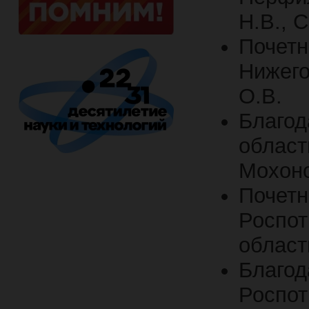
Н.В., 
Поче
Нижего
О.В.
Благод
облас
Мохоно
Поче
Роспо
области
Бла
Роспо