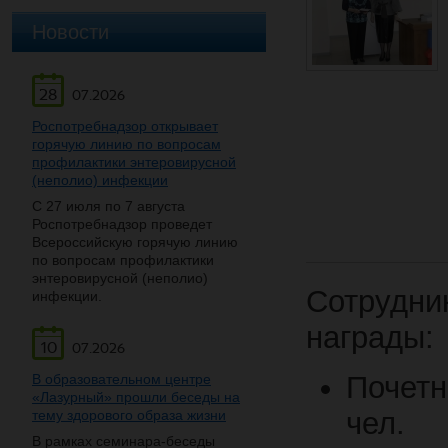
Новости
28
07.2026
Роспотребнадзор открывает
горячую линию по вопросам
профилактики энтеровирусной
(неполио) инфекции
С 27 июля по 7 августа
Роспотребнадзор проведет
Всероссийскую горячую линию
по вопросам профилактики
энтеровирусной (неполио)
Сотрудни
инфекции.
награды:
10
07.2026
Почетн
В образовательном центре
«Лазурный» прошли беседы на
чел.
тему здорового образа жизни
В рамках семинара-беседы