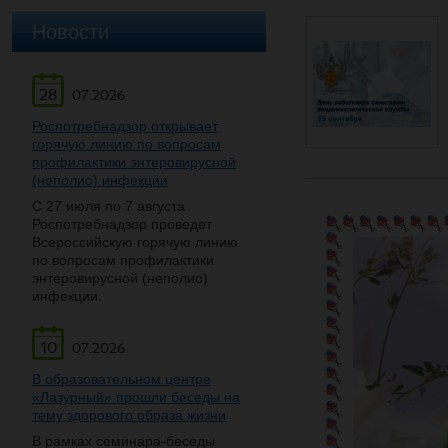
Новости
28
07.2026
Роспотребнадзор открывает
горячую линию по вопросам
профилактики энтеровирусной
(неполио) инфекции
С 27 июля по 7 августа
Роспотребнадзор проведет
Всероссийскую горячую линию
по вопросам профилактики
энтеровирусной (неполио)
инфекции.
10
07.2026
В образовательном центре
«Лазурный» прошли беседы на
тему здорового образа жизни
В рамках семинара-беседы