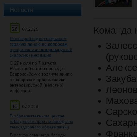
Новости
Команда н
28
07.2026
Роспотребнадзор открывает
Залесс
горячую линию по вопросам
профилактики энтеровирусной
(руков
(неполио) инфекции
С 27 июля по 7 августа
Алексе
Роспотребнадзор проведет
Всероссийскую горячую линию
Закуба
по вопросам профилактики
энтеровирусной (неполио)
Леонов
инфекции.
Махова
10
07.2026
Сарско
В образовательном центре
Сахарн
«Лазурный» прошли беседы на
тему здорового образа жизни
Франко
В рамках семинара-беседы