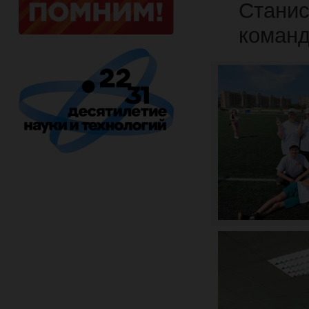
Станис
команд