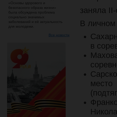
«Основы здорового и
безопасного образа жизни»
заняла II
была обсуждена проблема
социально значимых
В личном 
заболеваний и её актуальность
для молодежи.
Сахарн
Все новости
в соре
Махова
соревн
Сарско
место 
(подтя
Франко
Никола