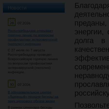
Благод
Новости
деятель
преданы
28
07.2026
энергии, 
Роспотребнадзор открывает
горячую линию по вопросам
долга в
профилактики энтеровирусной
(неполио) инфекции
качестве
С 27 июля по 7 августа
Роспотребнадзор проведет
эффект
Всероссийскую горячую линию
по вопросам профилактики
современ
энтеровирусной (неполио)
инфекции.
неравно
прослав
10
07.2026
российску
В образовательном центре
«Лазурный» прошли беседы на
тему здорового образа жизни
Позвольт
В рамках семинара-беседы