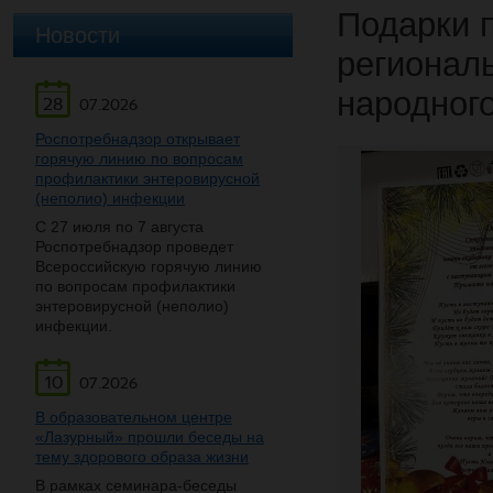
Подарки 
Новости
регионал
народног
28
07.2026
Роспотребнадзор открывает
горячую линию по вопросам
профилактики энтеровирусной
(неполио) инфекции
С 27 июля по 7 августа
Роспотребнадзор проведет
Всероссийскую горячую линию
по вопросам профилактики
энтеровирусной (неполио)
инфекции.
10
07.2026
В образовательном центре
«Лазурный» прошли беседы на
тему здорового образа жизни
В рамках семинара-беседы