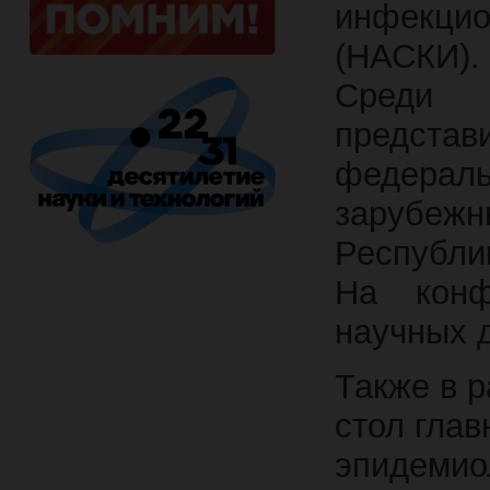
инфекцио
(НАСКИ).
Среди
предст
федерал
зарубежн
Республи
На конф
научных 
Также в 
стол гла
эпидемио