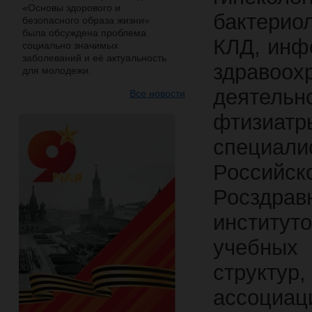
«Основы здорового и
бакте
безопасного образа жизни»
была обсуждена проблема
КЛД, инф
социально значимых
заболеваний и её актуальность
здравоох
для молодежи.
деятель
Все новости
фтизиа
специали
Российск
Росздрав
институ
учебны
структур
ассоциа