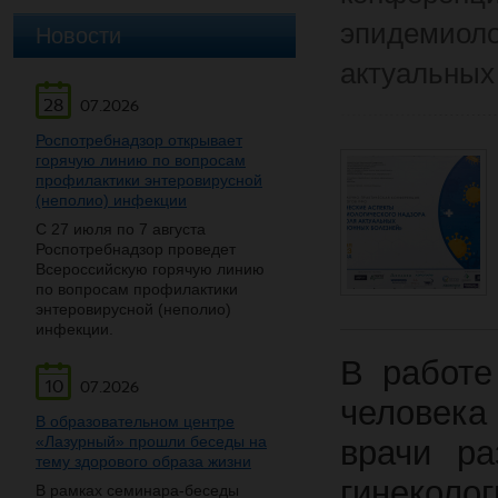
эпидемиоло
Новости
актуальных
28
07.2026
Роспотребнадзор открывает
горячую линию по вопросам
профилактики энтеровирусной
(неполио) инфекции
С 27 июля по 7 августа
Роспотребнадзор проведет
Всероссийскую горячую линию
по вопросам профилактики
энтеровирусной (неполио)
инфекции.
В работе
10
07.2026
человека 
В образовательном центре
«Лазурный» прошли беседы на
врачи ра
тему здорового образа жизни
гинеколо
В рамках семинара-беседы