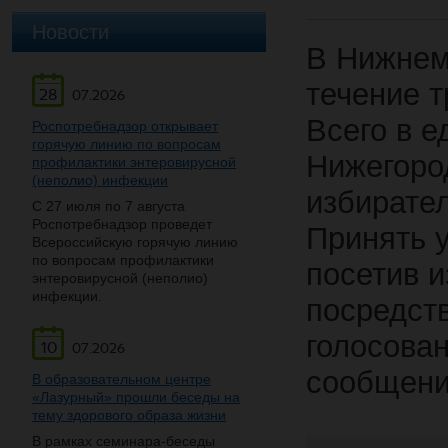
Новости
В Нижнем
течение т
28
07.2026
Всего в е
Роспотребнадзор открывает
горячую линию по вопросам
Нижегоро
профилактики энтеровирусной
(неполио) инфекции
избирате
С 27 июля по 7 августа
Роспотребнадзор проведет
Принять у
Всероссийскую горячую линию
по вопросам профилактики
посетив и
энтеровирусной (неполио)
инфекции.
посредст
голосова
10
07.2026
сообщени
В образовательном центре
«Лазурный» прошли беседы на
тему здорового образа жизни
В рамках семинара-беседы