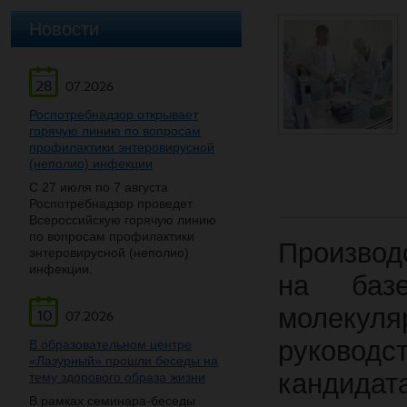
Новости
28
07.2026
Роспотребнадзор открывает
горячую линию по вопросам
профилактики энтеровирусной
(неполио) инфекции
С 27 июля по 7 августа
Роспотребнадзор проведет
Всероссийскую горячую линию
по вопросам профилактики
Производ
энтеровирусной (неполио)
инфекции.
на базе
молекул
10
07.2026
руководс
В образовательном центре
«Лазурный» прошли беседы на
кандид
тему здорового образа жизни
В рамках семинара-беседы