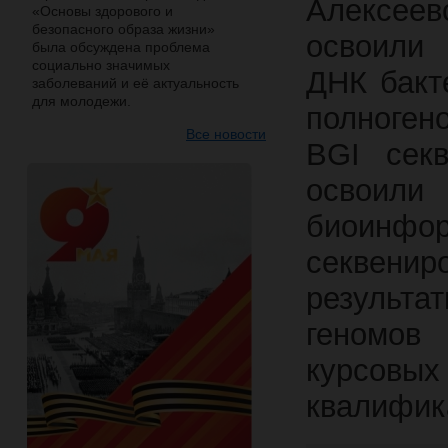
Алексее
«Основы здорового и
безопасного образа жизни»
освоили 
была обсуждена проблема
социально значимых
ДНК бакт
заболеваний и её актуальность
для молодежи.
полноген
Все новости
BGI сек
освоил
биоинфор
секвенир
результ
геномов
курсо
квалифик