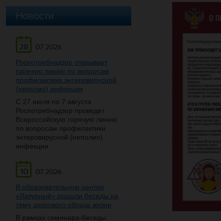
Новости
28
07.2026
Роспотребнадзор открывает
горячую линию по вопросам
профилактики энтеровирусной
(неполио) инфекции
С 27 июля по 7 августа
Роспотребнадзор проведет
Всероссийскую горячую линию
по вопросам профилактики
энтеровирусной (неполио)
инфекции.
10
07.2026
В образовательном центре
«Лазурный» прошли беседы на
тему здорового образа жизни
В рамках семинара-беседы