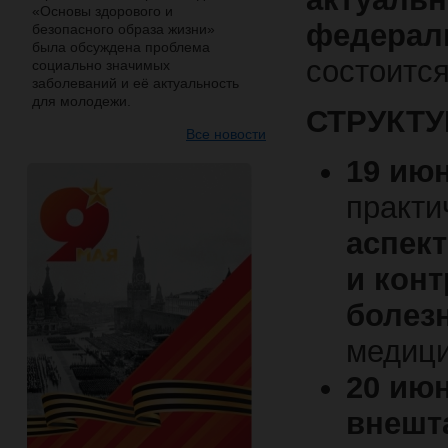
«Основы здорового и
федераль
безопасного образа жизни»
была обсуждена проблема
состоитс
социально значимых
заболеваний и её актуальность
для молодежи.
СТРУКТ
Все новости
19 июн
практи
аспек
и кон
болез
медици
20 июн
внешт