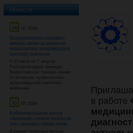
Новости
28
07.2026
Роспотребнадзор открывает
горячую линию по вопросам
профилактики энтеровирусной
(неполио) инфекции
С 27 июля по 7 августа
Роспотребнадзор проведет
Всероссийскую горячую линию
по вопросам профилактики
энтеровирусной (неполио)
Приглаша
инфекции.
в работе
10
07.2026
медицин
В образовательном центре
«Лазурный» прошли беседы на
диагност
тему здорового образа жизни
актуаль
В рамках семинара-беседы