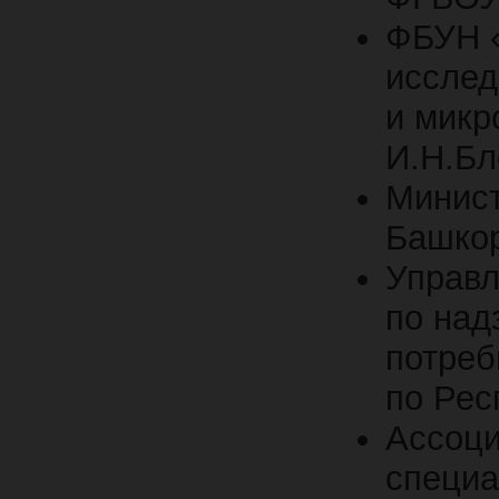
ФБУН «
исслед
и микр
И.Н.Бл
Минист
Башкор
Управ
по над
потреб
по Рес
Ассоци
специа