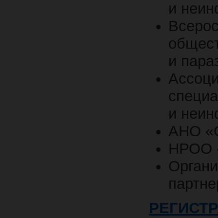
и неин
Всерос
общест
и пара
Ассоци
специа
и неин
АНО «
НРОО 
Орган
партне
РЕГИСТ