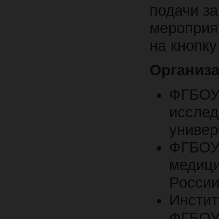
подачи з
мероприя
на кнопк
Организ
ФГБОУ
исслед
универ
ФГБОУ 
медици
Росси
Инстит
ФГБОУ