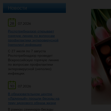
Новости
28
07.2026
Роспотребнадзор открывает
горячую линию по вопросам
профилактики энтеровирусной
(неполио) инфекции
С 27 июля по 7 августа
Роспотребнадзор проведет
Всероссийскую горячую линию
по вопросам профилактики
энтеровирусной (неполио)
инфекции.
10
07.2026
В образовательном центре
«Лазурный» прошли беседы на
тему здорового образа жизни
В рамках семинара-беседы