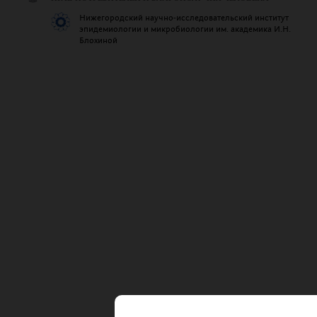
Нижегородский научно-исследовательский институт
эпидемиологии и микробиологии им. академика И.Н.
Блохиной