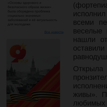
«Основы здорового и
(фортеп
безопасного образа жизни»
была обсуждена проблема
исполнил
социально значимых
заболеваний и её актуальность
всеми пе
для молодежи.
веселые 
Все новости
нашли от
остави
равнодуш
Открыл
пронзи
исполне
живы». П
любимых