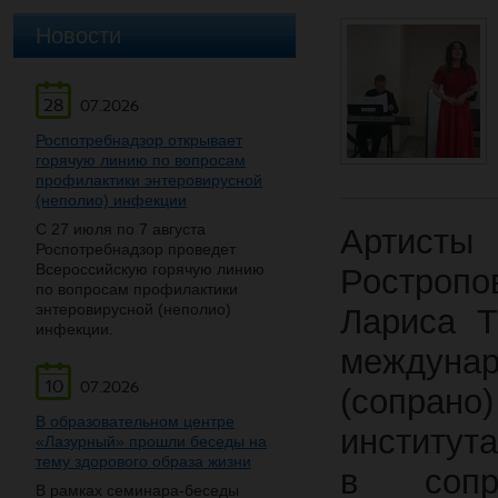
Новости
28
07.2026
Роспотребнадзор открывает
горячую линию по вопросам
профилактики энтеровирусной
(неполио) инфекции
С 27 июля по 7 августа
Артисты 
Роспотребнадзор проведет
Всероссийскую горячую линию
Ростропо
по вопросам профилактики
энтеровирусной (неполио)
Лариса Т
инфекции.
междуна
10
07.2026
(сопран
В образовательном центре
институт
«Лазурный» прошли беседы на
тему здорового образа жизни
в сопр
В рамках семинара-беседы