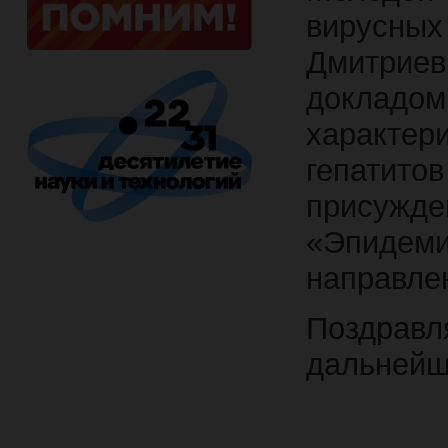
вирусных
Дмитрие
докла
характе
гепатито
присужде
«Эпидеми
направле
Поздрав
дальнейш