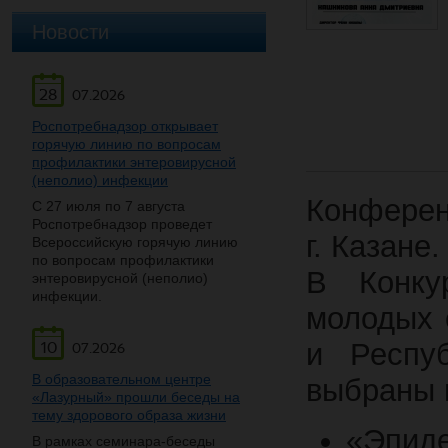
Новости
28
07.2026
Роспотребнадзор открывает
горячую линию по вопросам
профилактики энтеровирусной
(неполио) инфекции
Конферен
С 27 июля по 7 августа
Роспотребнадзор проведет
г. Казане.
Всероссийскую горячую линию
по вопросам профилактики
В Конку
энтеровирусной (неполио)
инфекции.
молодых 
и Респу
10
07.2026
В образовательном центре
выбраны 
«Лазурный» прошли беседы на
тему здорового образа жизни
«Эпиде
В рамках семинара-беседы