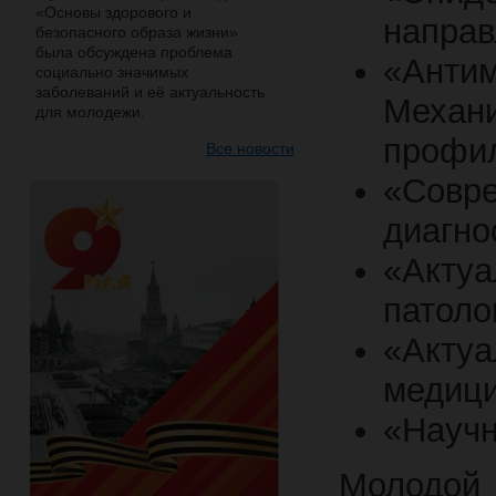
«Основы здорового и
направ
безопасного образа жизни»
была обсуждена проблема
«Ант
социально значимых
заболеваний и её актуальность
Механ
для молодежи.
профил
Все новости
«Совр
диагно
«Акту
патоло
«Акт
медици
«Научн
Молодой 