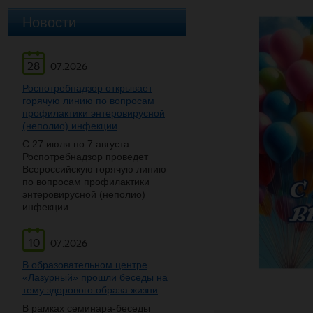
Новости
28
07.2026
Роспотребнадзор открывает
горячую линию по вопросам
профилактики энтеровирусной
(неполио) инфекции
С 27 июля по 7 августа
Роспотребнадзор проведет
Всероссийскую горячую линию
по вопросам профилактики
энтеровирусной (неполио)
инфекции.
10
07.2026
В образовательном центре
«Лазурный» прошли беседы на
тему здорового образа жизни
В рамках семинара-беседы