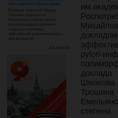
тему здорового образа жизни
им.ак
В рамках семинара-беседы
Роспотре
«Основы здорового и
безопасного образа жизни»
Михайлов
была обсуждена проблема
социально значимых
доклад
заболеваний и её актуальность
для молодежи.
эффектив
Все новости
pylori
полимор
доклада
Шмакова 
Трошина 
Емельяно
степени.