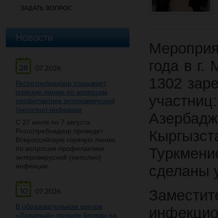
ЗАДАТЬ ВОПРОС
Новости
Меропри
года в г.
28
07.2026
1302 зар
Роспотребнадзор открывает
горячую линию по вопросам
участни
профилактики энтеровирусной
(неполио) инфекции
Азерба
С 27 июля по 7 августа
Роспотребнадзор проведет
Кыргыз
Всероссийскую горячую линию
по вопросам профилактики
Туркмени
энтеровирусной (неполио)
инфекции.
сделаны 
10
Замести
07.2026
В образовательном центре
инфекц
«Лазурный» прошли беседы на